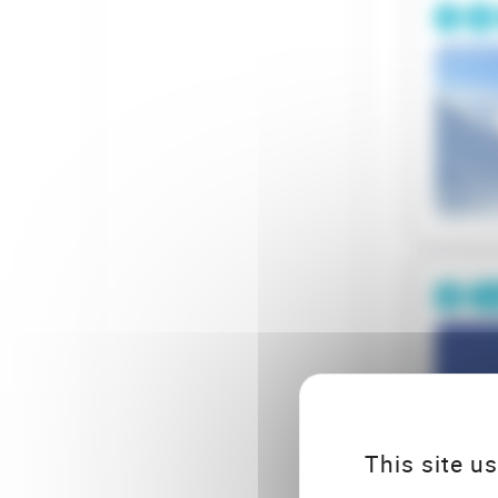
14
This site u