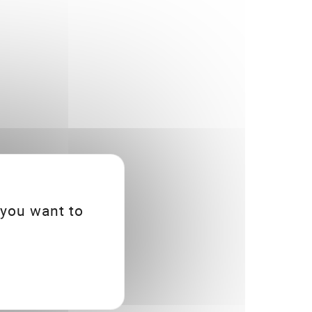
 you want to