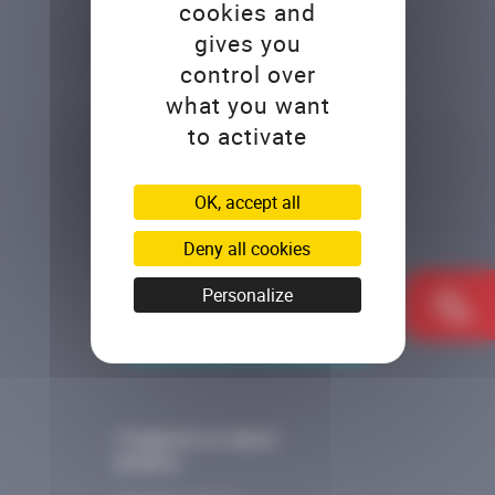
cookies and
gives you
control over
what you want
to activate
20 avenue du Parmelan
OK, accept all
74000 ANNECY
Deny all cookies
04.50.45.69.54
Personalize
NOUS CONTACTER
J’organise un séjour
scolaire