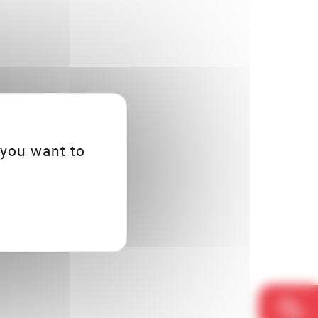
 you want to