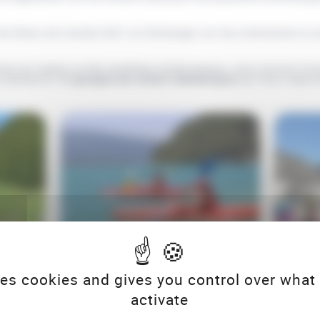
s bilans de l’année 2021 et d’échanger sur les orientations à v
ation du réseau et des systèmes d’information, nous aurons l’occ
 réalisation de
groupes de travail thématiques
qui nous import
lée
Rapport d'activités
Chif
ses cookies and gives you control over what
Année 2021
Année
activate