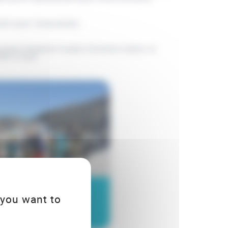
enir pour l’association.
asion d'exposer le plan d’actions retenu, et
ent à tous.
fres clés
 you want to
 2021