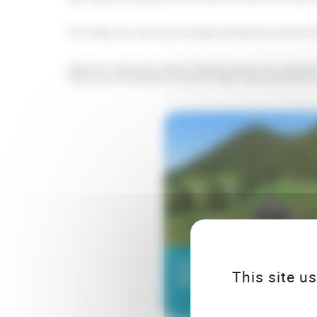
Ce temps fort de notre réseau permettra d’acter le
Dans le cadre du travail réalisé autour de l’anim
mettrons ensemble en œuvre dès cette journée la
Invitation à l'Assemb
This site u
Générale