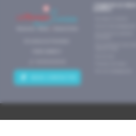
J’organise un séjo
scolaire
Nos séjours scolaires
Nos activités pédagogique
Nos centres de vacances
accrédités
20 avenue du Parmelan
Nos prestataires d’activité
sites de visites
74000 ANNECY
Nos services
04.50.45.69.54
Financez votre séjour
Nos outils pédagogiques
NOUS CONTACTER