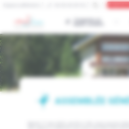
Espace adhérents
04 50 45 69 54
CONFIEZ
J’organise un
séjour scolaire
Cookies management panel
ASSEMBLÉE GÉNÉ
Mardi 17 mai 2022, de 9h à 14h, nous aurons plaisi
des séjours collectifs tant pour les bien-faits qu