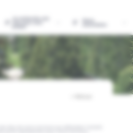
Je recherche une
Notre
colo pour mon
association
enfant
< Retour
s élus de notre territoire qui défendent l'intérêt
s qu'ils représentent pour notre territoire.