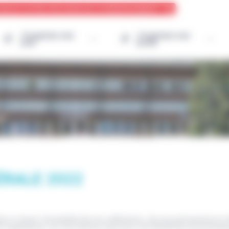
-NOUS VOTRE RECHERCHE D'HÉBERGEMENT
J’organise une
J’organise une
colo
sortie
RALE 2022
r à réunir l'ensemble de nos adhérents, de nos partenaires et de
'ils engendrent sur les enfants que pour les bénéfices économique