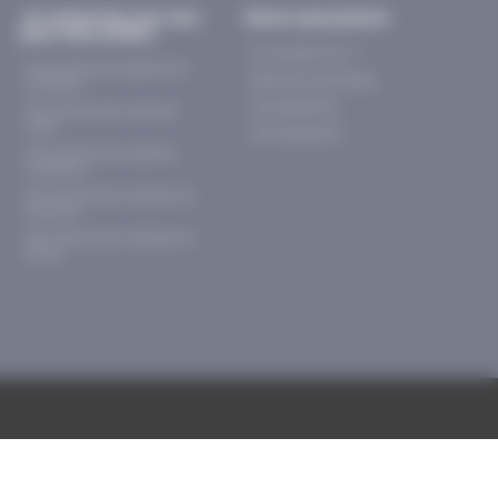
Je recherche une colo
Notre association
pour mon enfant
Qui sommes-nous ?
Nos colonies de vacances de
Rejoindre notre réseau
printemps
Nos partenaires
Nos colonies des vacances
d’été
Nos évènements
Nos colonies des vacances
d’automne
Nos colonies des vacances de
Nouvel An
Nos colonies des vacances de
février