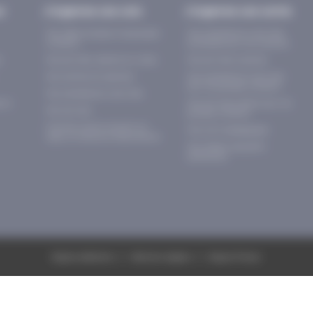
ur
J’organise une colo
J’organise une sortie
Nos idées de séjours de groupes
Nos prestataires d’activités
d'enfants
accrédités pour les scolaires
s
Nos activités, ateliers et visites
Nos activités scolaires
Nos centres de vacances
Nos prestataires d’activités
pour les groupes d'enfants
Nos prestataires d'activités
s et
Nos activités enfants pour les
Nos services
groupes d'enfants
5 bonnes raisons de partir en
Nos outils pédagogiqes
séjour en Savoie et Haute-Savoie
Nos réseaux éducatifs
partenaires
Espace adhérents
Mentions légales
Espace Presse