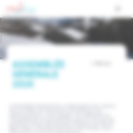
Cookies management panel
ASSEMBLÉE
< Retour
GÉNÉRALE
2020
L'Assemblée Générale de La Montagne des Juniors
est un temps de rencontres attendu par nos
administrateurs, notre équipe, nos adhérents et
l'ensemble de nos partenaires, pour la voix qui est
portée en faveur des groupes d'enfants en Savoie
Mont Blanc. D'autant plus que cette année, nous
fêtions les 20 ans de l'association.