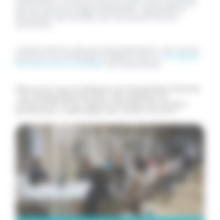
association un service reconnu pour notre expertise
par les instances départementales, régionales et
nationales, par les élus, par les acteurs de nos
territoires...
L’après-midi de cette journée évènement, nous avons
poursuivi nos échanges et débats avec la
13e édition
des Rencontres Annuelles
de l'association.
Découvrez tous les éléments de l'Assemblée Générale
: les témoignages des élus, des membres de
l'association et les rapports détaillés des actions
portées par La Montagne des Juniors en 2019 :