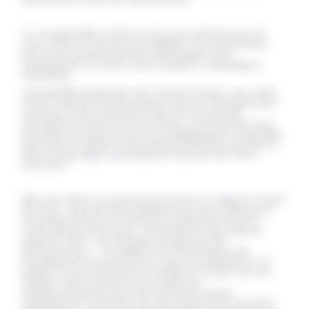
Le 18 septembre 2020 nous avons été heureux de
nous réunir et de pouvoir célébrer cet anniversaire
lors d'une grande journée d'échanges et de
mobilisation au Centre des Congrès Le Manège à
Chambéry.
L'Assemblée Générale s'est tenue le matin, aux côtés
d'une centaine de participants qui ont témoigné leur
soutien et leurs souvenirs des 20 ans passés
ensemble à renforcer nos actions, à mutualiser nos
énergies et à poursuivre nos engagements, ensemble,
pour que les séjours de groupes d'enfants perdurent
dans le paysage touristique et éducatif de notre
territoire.
Bien sûr, dans ce contexte de Covid 19, depuis le mois
de mars, l'activité des membres de notre réseau est
très impactée par la fermeture administrative de
nombreuses structures, l'annulations des séjours
jusqu'en 2021, les charges portées par les
gestionnaires... Et malgré ces évènements aux
conséquences lourdes pour tous nos adhérents, ils
étaient à nos côtés pour travailler à l'avenir de nos
métiers. Nous tenons à les remercier
chaleureusement pour leur présence et leur
mobilisation constante qui fait aujourd'hui de notre