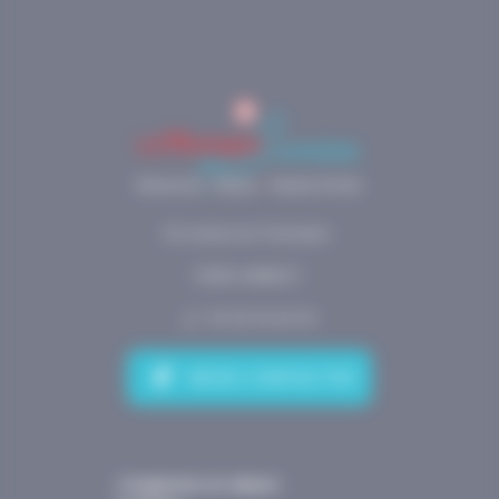
20 avenue du Parmelan
74000 ANNECY
04.50.45.69.54
NOUS CONTACTER
J’organise un séjour