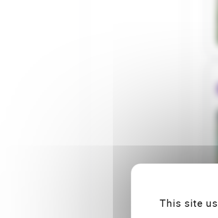
This site u