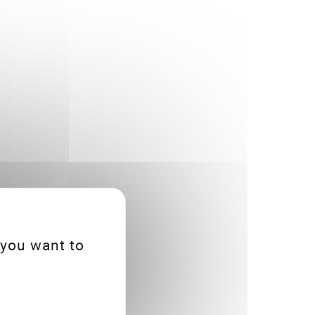
 you want to