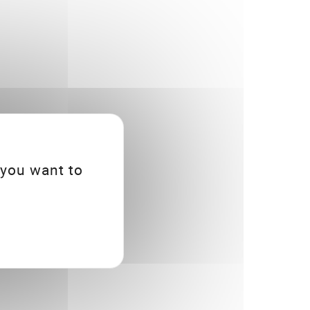
 you want to