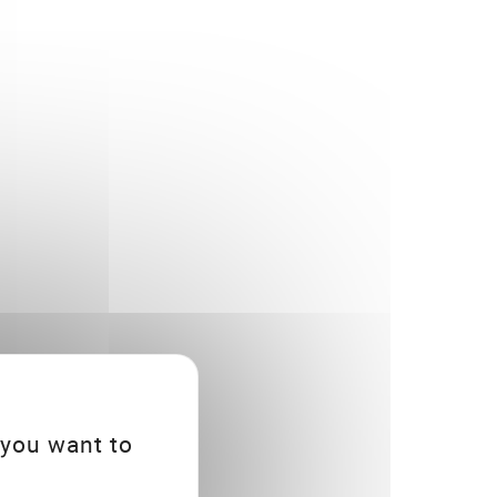
 you want to