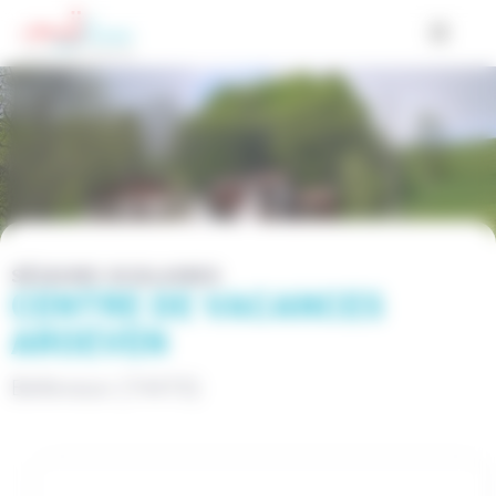
Cookies management panel
SÉJOURS SCOLAIRES
CENTRE DE VACANCES
AROEVEN
Bellevaux (74470)