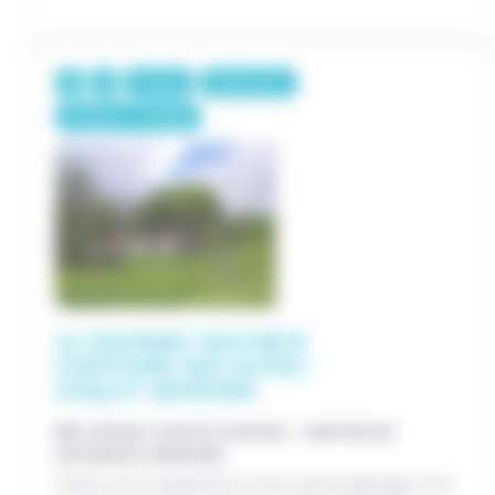
5 jours
250€/pers.
Primaire / Collège
LE GEOPARC RACONTE
L'HISTOIRE DES ALPES -
CHALET AROEVEN
BELLEVAUX (HAUTE-SAVOIE) - CENTRE DE
VACANCES AROEVEN
Venez vivre l’expérience d’une classe géologie avec