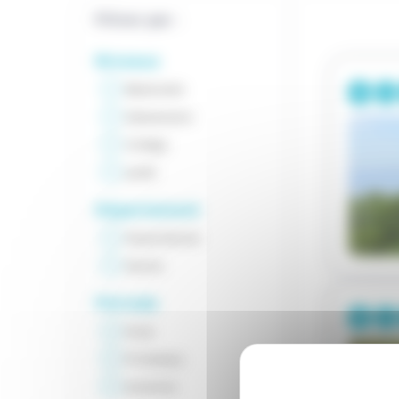
Filtrer par :
Niveaux
Maternelle
Elémentaire
Collège
Lycée
Département
Haute-Savoie
Savoie
Période
Hiver
Printemps
Automne