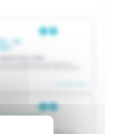
S : DE
'ART
 MANOIR DES LIVRES
r d'une problématique artistique et
visites permettent de créer des chemins
En savoir plus
 À LA POÉSIE
 MANOIR DES LIVRES
te journée permettent aux enfants de