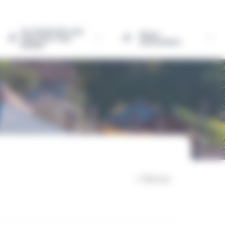
Je recherche une
Notre
colo pour mon
association
enfant
< Retour