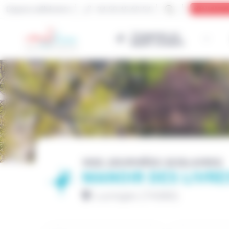
Espace adhérents
04 50 45 69 54
CONFIEZ
J’organise un
séjour scolaire
Cookies management panel
NOS JOURNÉES SCOLAIRES
MANOIR DES LIVRE
Lucinges (74380)