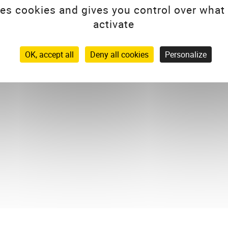
découvrir de façon ludique le m
ses cookies and gives you control over what
activate
OK, accept all
Deny all cookies
Personalize