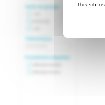
This site u
Taille du groupe
< 30
De 30 à 60
> 60
Thématiques
Prestations adaptées
Déficience mentale
Déficience motrice