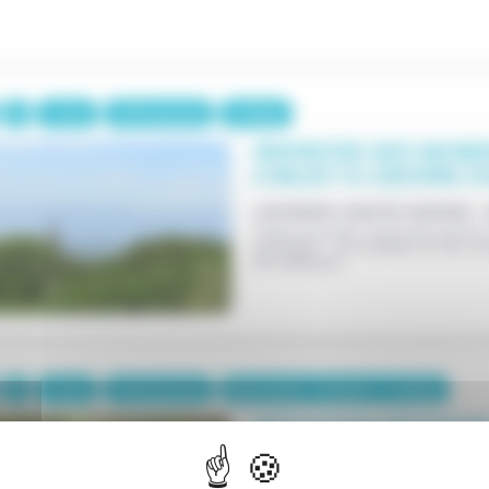
1 jour
140€/groupe
Collège
INVENTER DES MONDE
L'OBJET À L'ŒUVRE D
LUCINGES (HAUTE-SAVOIE) -
Cette journée s'articule autou
poétique. Les ateliers et les 
de réflexion.
1 jour
140€/groupe
Maternelle / Primaire / Collège
INITIATION PRATIQUE
LUCINGES (HAUTE-SAVOIE) -
Les ateliers et visites de cet