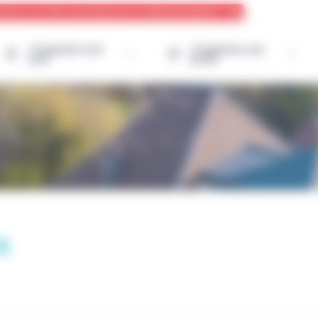
-NOUS VOTRE RECHERCHE D'HÉBERGEMENT
J’organise une
J’organise une
colo
sortie
S