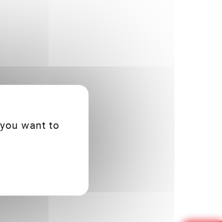
 you want to