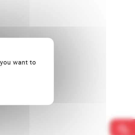
 you want to