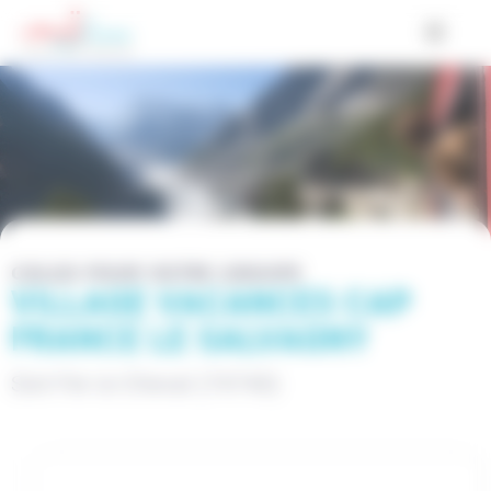
Cookies management panel
COLOS POUR VOTRE GROUPE
VILLAGE VACANCES CAP
FRANCE LE SALVAGNY
Sixt-Fer-à-Cheval (74740)