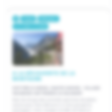
7 jours
399€/pers.
/
13-17 ANS
7-12 ANS
A LA DÉCOUVERTE DE LA
MONTAGNE
SIXT-FER-À-CHEVAL (HAUTE-SAVOIE) - VILLAGE
VACANCES CAP FRANCE LE SALVAGNY
Rien de tel que des activités sportives de pleine
nature pour faire découvrir à votre groupe la
montagne ! Avec voyage à la Mer de Glace à