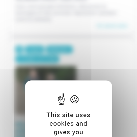
Avec votre groupe d'enfants, découvrez la
montagne et des activités "équitation" pendant
toute la semaine.
En savoir plus
7 jours
430€/pers.
/
7-12 ANS
13-17 ANS
This site uses
cookies and
SÉJOUR "LES
AVENTURIERS DE LA
gives you