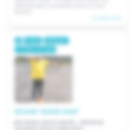
apprentissage et sensations fortes en toute
sécurité
En savoir plus
7 jours
560€/pers.
/
7-12 ANS
13-17 ANS
SÉJOUR "RODÉO KIDS"
BELLEVAUX (HAUTE-SAVOIE) - CENTRE DE
VACANCES CHALET SANS SOUCI