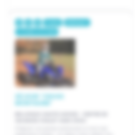
7 jours
640€/pers.
/
7-12 ANS
13-17 ANS
SÉJOUR "CROSS
MONTAGNE"
BELLEVAUX (HAUTE-SAVOIE) - CENTRE DE
VACANCES CHALET SANS SOUCI
Préparer vos jeunes aventuriers à vivre une
expérience unique : un séjour moto alliant fun,