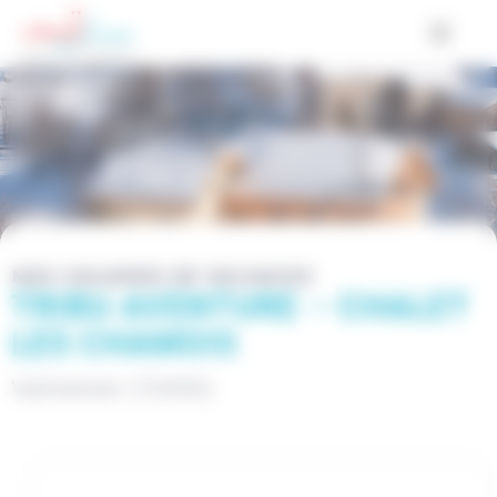
Cookies management panel
NOS COLONIES DE VACANCES
TRIBU AVENTURE – CHALET
LES CHAMOIS
Valmeinier (73450)