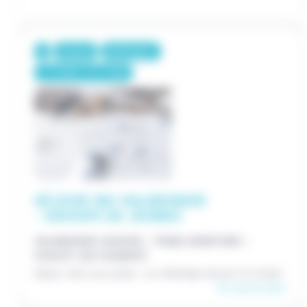
8 jours
587€/pers.
/
7-12 ANS
13-17 ANS
SÉJOUR SKI VALMEINIER
- GROUPE DE JEUNES
VALMEINIER (SAVOIE) - TRIBU AVENTURE –
CHALET LES CHAMOIS
Séjour skis aux pieds : un télésiège devant le chalet
En savoir plus