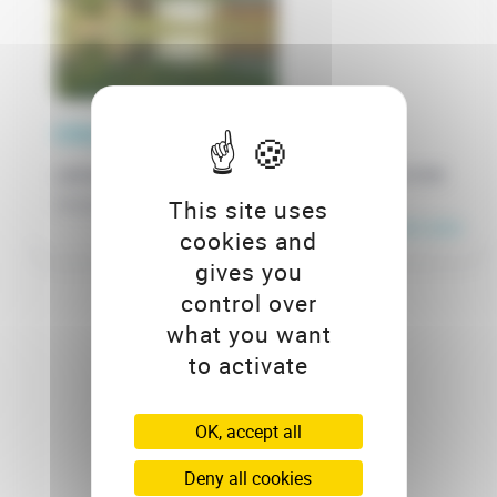
COLO MONTAGNE ET FUN
LESCHERAINES (SAVOIE) - TERNÉLIA L'EAU VIVE
Venez découvrir la Montagne
This site uses
En savoir plus
cookies and
gives you
control over
what you want
to activate
OK, accept all
Deny all cookies