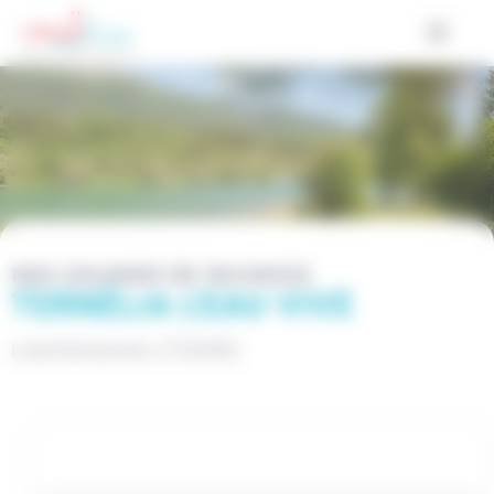
Cookies management panel
NOS COLONIES DE VACANCES
TERNÉLIA L'EAU VIVE
Lescheraines (73340)