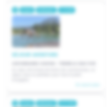
8 jours
414€/pers.
7-12 ANS
SÉJOUR AVENTURE
LESCHERAINES (SAVOIE) - TERNÉLIA L'EAU VIVE
Au cœur de la base de loisirs de Lescheraines, un
séjour doux et pétillant pour faire le plein
d'oxygène
En savoir plus
8 jours
589€/pers.
13-17 ANS