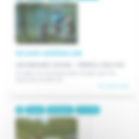
SÉJOUR ADRÉNALINE
LESCHERAINES (SAVOIE) - TERNÉLIA L'EAU VIVE
Un séjour en montagne plein de pep's pour les
amoureux du plein air
En savoir plus
3 jours
191€/pers.
13-17 ANS