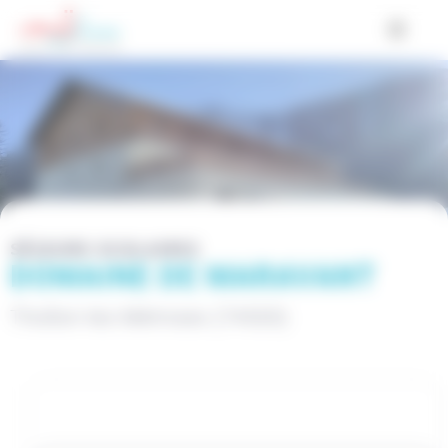
Cookies management panel
SÉJOURS SCOLAIRES
DOMAINE DE MARAVANT
Thollon-les-Mémises (74500)