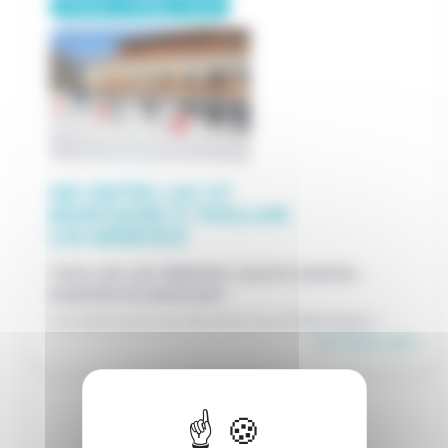
Primaire / Collège / Lycée
SKI ENTRE LAC ET
MONTAGNE À THOLLON
LES MÉMISES
THOLLON-LES-MÉMISES (HAUTE-SAVOIE) -
DOMAINE DE MARAVANT
A la découverte du ski entre Lac et Montagne !
En savoir plus