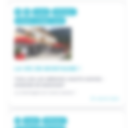
6 jours
325€/pers.
Primaire / Collège / Lycée
LA VIE EN MONTAGNE !
THOLLON-LES-MÉMISES (HAUTE-SAVOIE) -
DOMAINE DE MARAVANT
La montagne en toute saison !
En savoir plus
6 jours
370€/pers.