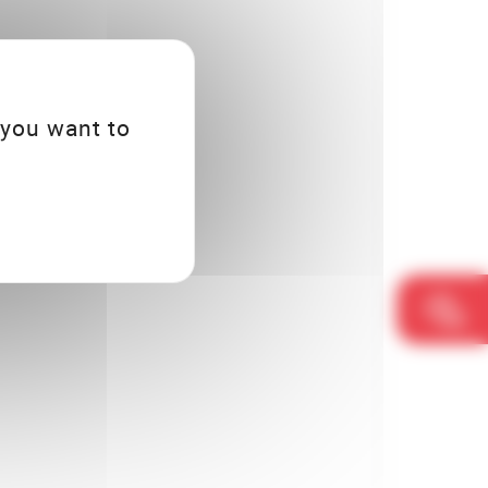
 you want to