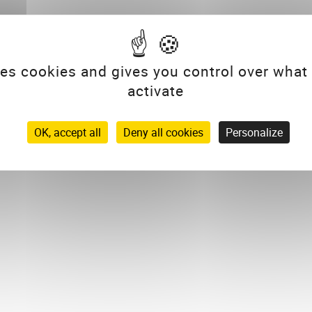
ses cookies and gives you control over what
activate
OK, accept all
Deny all cookies
Personalize