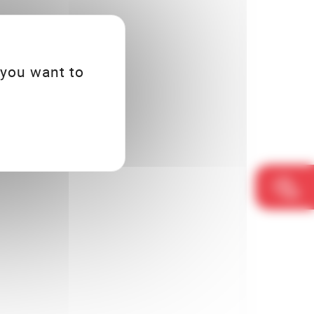
 you want to