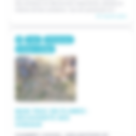
des animaux en découvrant empreintes, plumes et
indices de leur présence. Qui est passé par là ?
En savoir plus
1 jour
375€/groupe
Primaire / Collège
MON TRUC EN PLUMES :
DÉCOUVERTE DES
OISEAUX
CHAMBÉRY (SAVOIE) - EXPLORATEURS DE