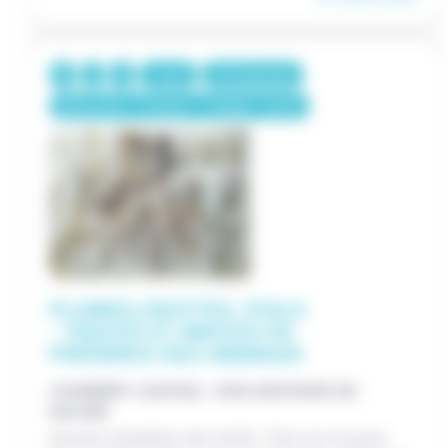
1 jour
375€/groupe
Maternelle / Primaire / Collège / Lycée
PLUMES,CROTTES, POILS
- TRACES ET INDICES DE
PRÉSENCE DES ANIMAUX
CHAMBÉRY (SAVOIE) - EXPLORATEURS DE
NATURE
Deviens enquêteur des forêts ! Pars sur la piste