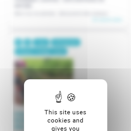
NATURE
Mon truc en plumes : découverte des oiseaux
En savoir plus
1 jour
375€/groupe
Primaire / Collège / Lycée
This site uses
EAU : PLONGÉE DANS LA
cookies and
BIODIVERSITÉ DES
MILIEUX AQUATIQUES
gives you