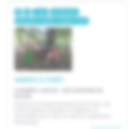
1 jour
375€/groupe
Maternelle / Primaire / Collège / Lycée
ARBRES & FORÊT
CHAMBÉRY (SAVOIE) - EXPLORATEURS DE
NATURE
Explorons le monde enchevêtré de la forêt. Une
foule d’espèces animales et végétales s’y
entremêlent pour créer un tissu de coopération
fantastique.
En savoir plus