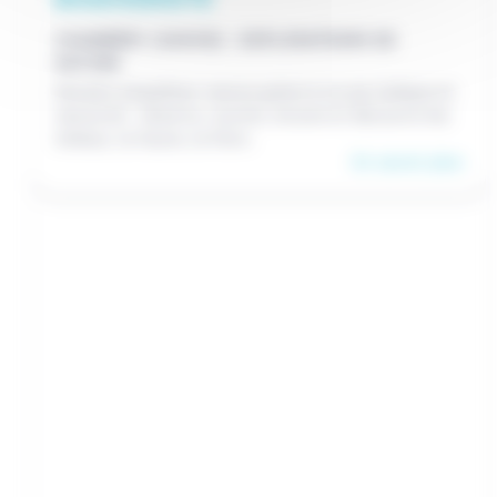
CHAMBÉRY (SAVOIE) - EXPLORATEURS DE
NATURE
Deviens enquêteur nature grâce à un jeu ludique et
sensoriel : observe, touche, écoute et découvre les
milieux, la faune, la flore..
En savoir plus