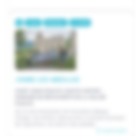
1 jour
10€/pers.
7-12 ANS
J'AIME LES ABEILLES
SAINT-JEAN-D'AULPS (HAUTE-SAVOIE) -
DOMAINE DE DÉCOUVERTE DE LA VALLÉE
D'AULPS
Sur le site enchanteur de l’ancienne abbaye
d’Aulps, les enfants découvrent le monde fascinant
de l’apiculture, du miel et des abeilles.
En savoir plus