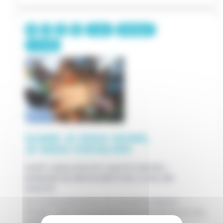
1 jour
10€/pers.
7-12 ANS
QUAND JE SERAI GRAND,
JE SERAI CHEVALIER!
SAINT-JEAN-D'AULPS (HAUTE-SAVOIE) -
DOMAINE DE DÉCOUVERTE DE LA VALLÉE
D'AULPS
Sur le site enchanteur de l’ancienne abbaye
d’Aulps, cette sortie propose de faire découvrir aux
enfants mille et une facettes du Moyen-Age.