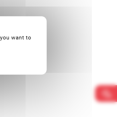
 you want to