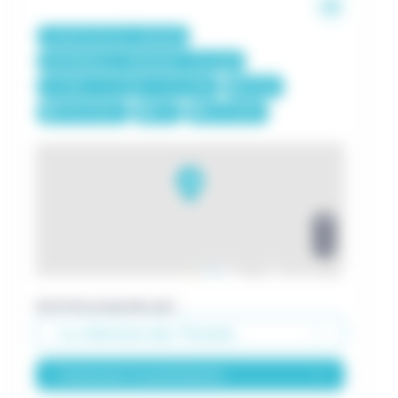
À PARTIR DE 3€ / GROUPE
MATERNELLE / PRIMAIRE / COLLÈGE
3-6 ANS / 7-12 ANS / 13-17 ANS
HIVER
PRINTEMPS
ÉTÉ
AUTOMNE
+
−
Leaflet
|
© Mapbox © OpenStreetMap
Activité proposée par :
La chèvrerie des Thoules
Contacter le prestataire