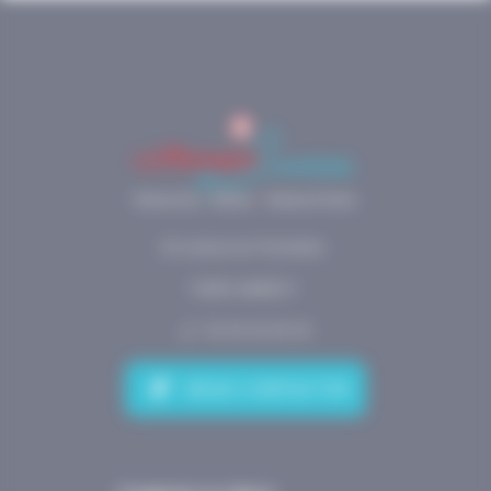
20 avenue du Parmelan
74000 ANNECY
04.50.45.69.54
NOUS CONTACTER