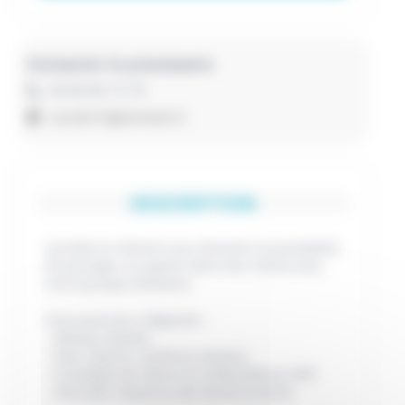
Contacter le prestataire
06 86 80 75 78
carodv74@hotmail.fr
DESCRIPTION
Caroline et Gérard vous donnent la possibilité
de partager un goûter dans leur ferme avec
votre groupe d'enfants.
Vous pourrez y déguster :
· Gâteau maison.
· Pain, beurre, confiture maison.
· Fromages de chèvre et d’Abondance AOP
· Chocolat chaud au lait de de la ferme