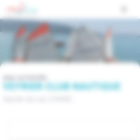
Cookies management panel
NOS ACTIVITÉS
VEYRIER CLUB NAUTIQUE
Veyrier-du-Lac (74290)