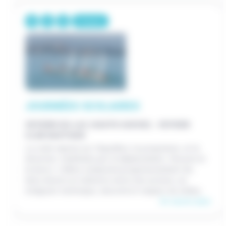
Primaire
JOURNÉES SCOLAIRES
VEYRIER-DU-LAC (HAUTE-SAVOIE) - VEYRIER
CLUB NAUTIQUE
La voile repose sur l'équilibre, la propulsion, et la
direction, mobilisés par le déplacement, l'écoute et
la barre. L’élève comprend progressivement les
liens directs et indirects entre ses actions, en
intégrant technique, sécurité et respect du milieu.
En savoir plus