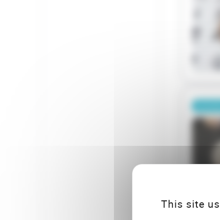
Activit
This site u